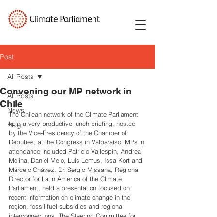
Post
All Posts
Convening our MP network in
All Posts
Chile
News
The Chilean network of the Climate Parliament 
held a very productive lunch briefing, hosted 
Blog
by the Vice-Presidency of the Chamber of 
Deputies, at the Congress in Valparaíso. MPs in 
attendance included Patricio Vallespín, Andrea 
Molina, Daniel Melo, Luis Lemus, Issa Kort and 
Marcelo Chávez. Dr. Sergio Missana, Regional 
Director for Latin America of the Climate 
Parliament, held a presentation focused on 
recent information on climate change in the 
region, fossil fuel subsidies and regional 
interconnections. The Steering Committee for 